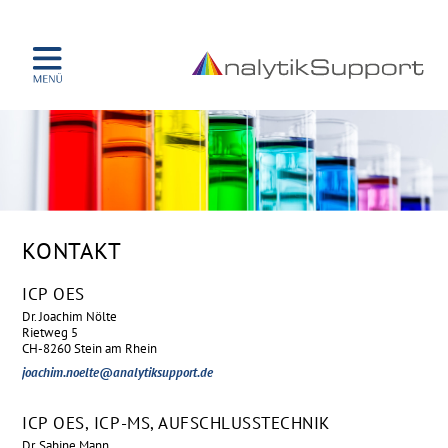
NAVIGATION
ÜBER UNS
ÜBERSPRINGEN
TECHNIKEN
ICP OES
ICP-MS
AUFSCHLUSSTECHNIK
FT-IR
TEAM
KURSE
KONTAKT
REFERENZEN
KONTAKT
ICP OES
Dr. Joachim Nölte
Rietweg 5
CH-8260 Stein am Rhein
joachim.noelte@analytiksupport.de
ICP OES, ICP-MS, AUFSCHLUSSTECHNIK
Dr. Sabine Mann